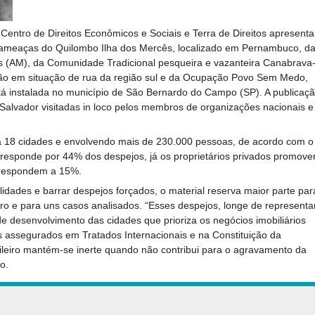
Centro de Direitos Econômicos e Sociais e Terra de Direitos apresenta
e ameaças do Quilombo Ilha dos Mercês, localizado em Pernambuco, d
(AM), da Comunidade Tradicional pesqueira e vazanteira Canabrava
ação em situação de rua da região sul e da Ocupação Povo Sem Medo,
stá instalada no município de São Bernardo do Campo (SP). A publicaç
alvador visitadas in loco pelos membros de organizações nacionais e
o a 18 cidades e envolvendo mais de 230.000 pessoas, de acordo com o
o responde por 44% dos despejos, já os proprietários privados promove
orrespondem a 15%.
idades e barrar despejos forçados, o material reserva maior parte par
ro e para uns casos analisados. “Esses despejos, longe de representa
e desenvolvimento das cidades que prioriza os negócios imobiliários
s assegurados em Tratados Internacionais e na Constituição da
sileiro mantém-se inerte quando não contribui para o agravamento da
o.