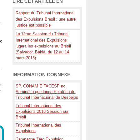
LIRE CET ARTICLE EN
Rapport du Tribunal International
des Expulsions Brésil : une autre
a
justice est possible
-
La 7ème Session du Tribunal
International des Expulsions
ão
jugera les expulsions au Brésil
(Salvador, Bahia, du 12 au 14
mars 2018)
r
INFORMATION CONNEXE
a
SP, CONAM E FACESP no
r
Seminário que lança Relatório do
Tribunal Internacional de Despejos
Tribunal International des
Expulsions 2018 Session sur
Brésil
Tribunal International des
Expulsions
Campagne Zéro Expulsion