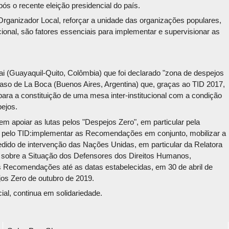
ós o recente eleição presidencial do país.
ganizador Local, reforçar a unidade das organizações populares,
cional, são fatores essenciais para implementar e supervisionar as
i (Guayaquil-Quito, Colômbia) que foi declarado "zona de despejos
so de La Boca (Buenos Aires, Argentina) que, graças ao TID 2017,
ara a constituição de uma mesa inter-institucional com a condição
ejos.
apoiar as lutas pelos "Despejos Zero", em particular pela
s pelo TID:implementar as Recomendações em conjunto, mobilizar a
 pedido de intervenção das Nações Unidas, em particular da Relatora
or sobre a Situação dos Defensores dos Direitos Humanos,
 Recomendações até as datas estabelecidas, em 30 de abril de
os Zero de outubro de 2019.
ocial, continua em solidariedade.