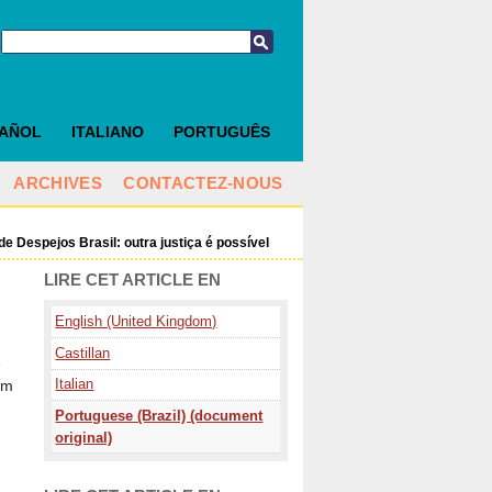
PAÑOL
ITALIANO
PORTUGUÊS
ARCHIVES
CONTACTEZ-NOUS
 de Despejos Brasil: outra justiça é possível
LIRE CET ARTICLE EN
English (United Kingdom)
Castillan
e
Italian
em
Portuguese (Brazil) (document
original)