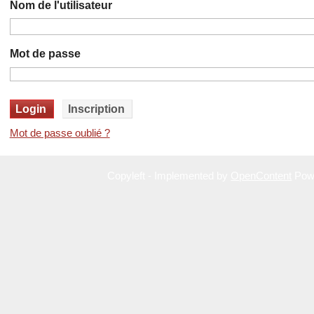
Nom de l'utilisateur
Mot de passe
Mot de passe oublié ?
Copyleft - Implemented by
OpenContent
Pow