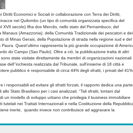
Diritti Economici e Sociali in collaborazione con Terra dei Diritti,
 minacce nel Quilombo (un tipo di comunità organizzata specifica del
 nel XVII secolo) Ilha dos Mercês, nello stato del Pernambuco; del
a Manaus (Amazzonia); della Comunità Tradizionale dei pescatori e dei
ato di Minas Gerais; della Popolazione di strada nella regione sud e del
Paura. Quest’ultimo rappresenta la più grande occupazione di Americ
do do Campo (Sao Paulo). Oltre a ciò, la pubblicazione tratta di altri
sono state visitate direttamente da membri di organizzazioni nazionali
se dell'’inchiesta realizzata dal Tribunale, sull'insieme di 18 città e
tere pubblico è responsabile di circa 44% degli sfratti, i privati del 41%
 i responsabili ed evitare gli sfratti forzati, il rapporto dedica una parte
llo Stato Brasiliano per i casi analizzati. “Tali sfratti, lontani dal
 di un modello di sviluppo urbano che privilegia il business immobiliare
tti tutelati nei Trattati Internazionali e nella Costituzione della Repubblic
ntiene inerte, quando invece non contribuisce ad aggravare la