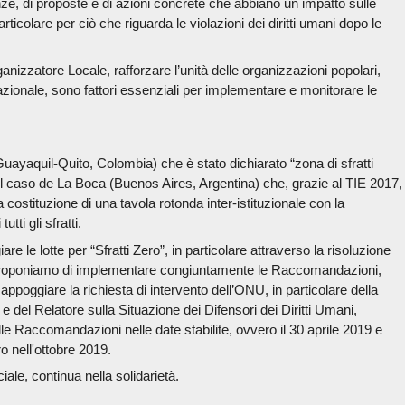
enze, di proposte e di azioni concrete che abbiano un impatto sulle
 particolare per ciò che riguarda le violazioni dei diritti umani dopo le
.
izzatore Locale, rafforzare l’unità delle organizzazioni popolari,
nazionale, sono fattori essenziali per implementare e monitorare le
uayaquil-Quito, Colombia) che è stato dichiarato “zona di sfratti
 il caso de La Boca (Buenos Aires, Argentina) che, grazie al TIE 2017,
 costituzione di una tavola rotonda inter-istituzionale con la
tti gli sfratti.
re le lotte per “Sfratti Zero”, in particolare attraverso la risoluzione
Ci proponiamo di implementare congiuntamente le Raccomandazioni,
 appoggiare la richiesta di intervento dell’ONU, in particolare della
 e del Relatore sulla Situazione dei Difensori dei Diritti Umani,
e Raccomandazioni nelle date stabilite, ovvero il 30 aprile 2019 e
o nell'ottobre 2019.
ciale, continua nella solidarietà.