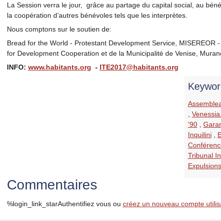
La Session verra le jour, grâce au partage du capital social, au bé
la coopération d’autres bénévoles tels que les interprètes.
Nous comptons sur le soutien de:
Bread for the World - Protestant Development Service, MISEREOR -
for Development Cooperation et de la Municipalité de Venise, Muran
INFO:
www.habitants.org
-
ITE2017@habitants.org
Keywor
Assemblea
,
Venessia
'90
,
Garan
Inquilini
,
Conférenc
Tribunal I
Expulsion
Commentaires
%login_link_starAuthentifiez vous ou
créez un nouveau compte utilis