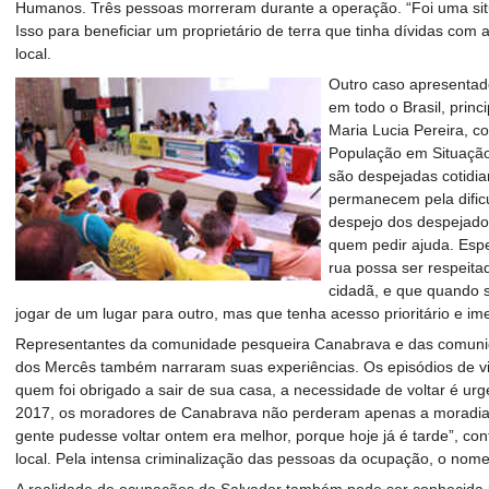
Humanos. Três pessoas morreram durante a operação. “Foi uma situaç
Isso para beneficiar um proprietário de terra que tinha dívidas com 
local.
Outro caso apresentado
em todo o Brasil, prin
Maria Lucia Pereira, 
População em Situação
são despejadas cotidi
permanecem pela dific
despejo dos despejados
quem pedir ajuda. Esp
rua possa ser respeit
cidadã, e que quando s
jogar de um lugar para outro, mas que tenha acesso prioritário e ime
Representantes da comunidade pesqueira Canabrava e das comuni
dos Mercês também narraram suas experiências. Os episódios de vi
quem foi obrigado a sair de sua casa, a necessidade de voltar é ur
2017, os moradores de Canabrava não perderam apenas a moradia,
gente pudesse voltar ontem era melhor, porque hoje já é tarde”, co
local. Pela intensa criminalização das pessoas da ocupação, o nome