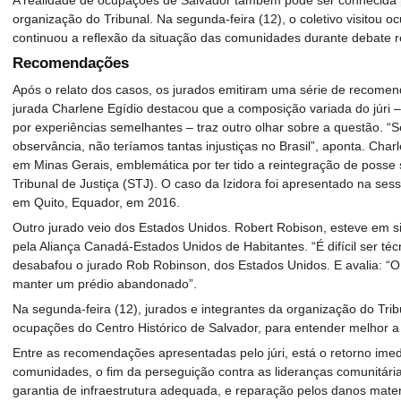
A realidade de ocupações de Salvador também pode ser conhecida p
organização do Tribunal. Na segunda-feira (12), o coletivo visitou o
continuou a reflexão da situação das comunidades durante debate re
Recomendações
Após o relato dos casos, os jurados emitiram uma série de recomen
jurada Charlene Egídio destacou que a composição variada do júri
por experiências semelhantes – traz outro olhar sobre a questão. “Se
observância, não teríamos tantas injustiças no Brasil”, aponta. C
em Minas Gerais, emblemática por ter tido a reintegração de posse
Tribunal de Justiça (STJ). O caso da Izidora foi apresentado na ses
em Quito, Equador, em 2016.
Outro jurado veio dos Estados Unidos. Robert Robison, esteve em s
pela Aliança Canadá-Estados Unidos de Habitantes. “É difícil ser t
desabafou o jurado Rob Robinson, dos Estados Unidos. E avalia: “O 
manter um prédio abandonado”.
Na segunda-feira (12), jurados e integrantes da organização do Tri
ocupações do Centro Histórico de Salvador, para entender melhor a
Entre as recomendações apresentadas pelo júri, está o retorno imed
comunidades, o fim da perseguição contra as lideranças comunitárias
garantia de infraestrutura adequada, e reparação pelos danos materi