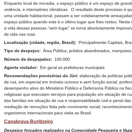
Enquanto local de moradia, o espaço público é um espaço de grande
violência, e intempéries climáticas. O resultado deste processo é 
uma unidade habitacional, passam a ser cotidianamente ameaçadas,
espaço público quando este é o último lugar que lhes restou. Nesta 
a vida dessas pessoas “sem-lugar” se torna absolutamente impossíve
de vida nas ruas.
Localização (cidade, região, Brasil):
Principalmente Capitais, Bras
Tipo de despejos:
Área Pública, prédios abandonados, marquises, 
Número de despejados:
100.000
Agente violador:
Em geral as prefeituras municipais
Recomendações provisórias do Júri:
elaboração de políticas púb
de rua, em especial em imóveis ociosos e sem função social, prefer
desempenho ativo do Ministério Público e Defensoria Pública na fisca
religiosas que executam serviços para população em situação de ru
das famílias em situação de rua e responsabilidade civil e penal das
mediação de remoções feita pelo movimento social; reconhecimento
organismos internacionais para visita ao Brasil.
Canabrava-Buritizeiro
Despejos forçados realizados na Comunidade Pesqueira e Vazan