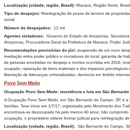
Localização (cidade, região, Brasil):
Manaus, Região Norte, Brasi
Tipo de despejos:
Reintegração de posse de terreno de proprieda
social
Número de despejados:
12 mil
Agentes violadores:
Governo do Estado do Amazonas, Secretaria 
Amazonas, Procuradoria Geral da Prefeitura de Manaus, Poder Judic
Recomendações provisórias do júri:
suspensão de um novo despe
mediação entre poder público e moradores do local; garantia de hab
de pessoas envolvidas no despejo e mortes ocorridas em 2016; inves
ocupado; reparação de bens materiais e dos impactos psicológicos e
libertação de lideranças criminalizadas; denúncia em âmbito internac
Povo Sem Medo
Ocupação Povo Sem Medo: resistência e luta em São Bernard
A Ocupação Povo Sem Medo, em São Bernardo do Campo, SP, é a ma
famílias. Teve início em 1/7/17, organizada pelo Movimento dos Tr
encontrava-se desocupado há pelo menos 40 anos, não cumprindo su
ocupação, o proprietário obteve liminar judicial para reintegração de
Localização (cidade, região, Brasil):
São Bernardo do Campo, São