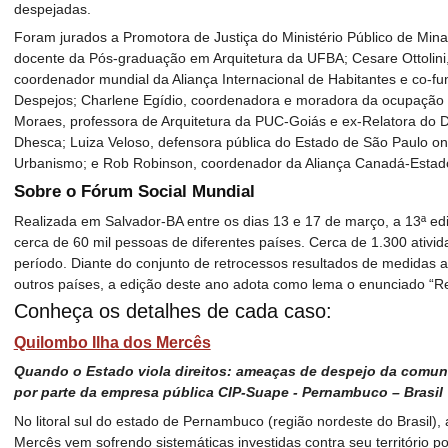
despejadas.
Foram jurados a Promotora de Justiça do Ministério Público de Mina
docente da Pós-graduação em Arquitetura da UFBA; Cesare Ottolini, at
coordenador mundial da Aliança Internacional de Habitantes e co-fu
Despejos; Charlene Egídio, coordenadora e moradora da ocupação 
Moraes, professora de Arquitetura da PUC-Goiás e ex-Relatora do 
Dhesca; Luiza Veloso, defensora pública do Estado de São Paulo o
Urbanismo; e Rob Robinson, coordenador da Aliança Canadá-Estado
Sobre o Fórum Social Mundial
Realizada em Salvador-BA entre os dias 13 e 17 de março, a 13ª ed
cerca de 60 mil pessoas de diferentes países. Cerca de 1.300 ativ
período. Diante do conjunto de retrocessos resultados de medidas au
outros países, a edição deste ano adota como lema o enunciado “Resis
Conheça os detalhes de cada caso:
Quilombo Ilha dos Mercês
Quando o Estado viola direitos: ameaças de despejo da comun
por parte da empresa pública CIP-Suape - Pernambuco – Brasil
No litoral sul do estado de Pernambuco (região nordeste do Brasil),
Mercês vem sofrendo sistemáticas investidas contra seu território po