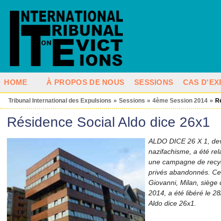
HOME
À PROPOS DE NOUS
SESSIONS
CAS D'EX
Tribunal International des Expulsions
»
Sessions
»
4ème Session 2014
»
R
Résidence Social Aldo dice 26x1
ALDO DICE 26 X 1, devi
nazifachisme, a été rel
une campagne de recyc
privés abandonnés. Cet
Giovanni, Milan, siège 
2014, a été libéré le 2
Aldo dice 26x1.