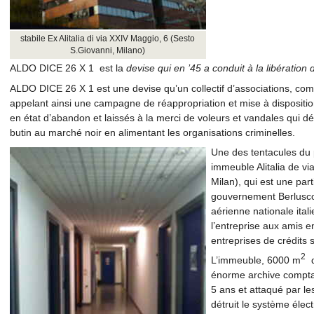
stabile Ex Alitalia di via XXIV Maggio, 6 (Sesto
S.Giovanni, Milano)
ALDO DICE 26 X 1 est la
devise qui en ’45 a conduit à la libération
ALDO DICE 26 X 1 est une devise qu’un collectif d’associations, comi
appelant ainsi une campagne de réappropriation et mise à dispositio
en état d’abandon et laissés à la merci de voleurs et vandales qui dé
butin au marché noir en alimentant les organisations criminelles.
Une des tentacules du 
immeuble Alitalia de v
Milan), qui est une par
gouvernement Berluscon
aérienne nationale itali
l’entreprise aux amis e
entreprises de crédits s
2
L’immeuble, 6000 m
d
énorme archive compta
5 ans et attaqué par le
détruit le système élect