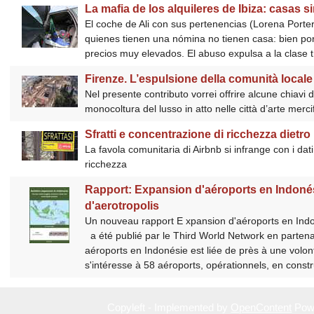
La mafia de los alquileres de Ibiza: casas s
El coche de Ali con sus pertenencias (Lorena Portero
quienes tienen una nómina no tienen casa: bien porq
precios muy elevados. El abuso expulsa a la clase t
Firenze. L’espulsione della comunità locale 
Nel presente contributo vorrei offrire alcune chiavi d
monocoltura del lusso in atto nelle città d’arte merci
Sfratti e concentrazione di ricchezza dietr
La favola comunitaria di Airbnb si infrange con i d
ricchezza
Rapport: Expansion d'aéroports en Indonési
d'aerotropolis
Un nouveau rapport E xpansion d'aéroports en Indoné
a été publié par le Third World Network en parten
aéroports en Indonésie est liée de près à une volo
s'intéresse à 58 aéroports, opérationnels, en construc
Copyleft - Implemented by
OpenContent
Pow