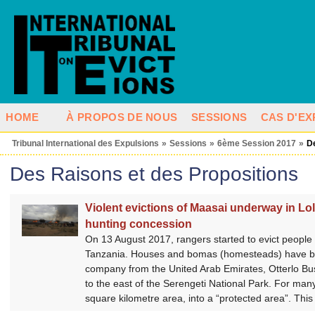
HOME
À PROPOS DE NOUS
SESSIONS
CAS D'EX
Tribunal International des Expulsions
»
Sessions
»
6ème Session 2017
»
D
Des Raisons et des Propositions
Violent evictions of Maasai underway in Lo
hunting concession
On 13 August 2017, rangers started to evict people 
Tanzania. Houses and bomas (homesteads) have bee
company from the United Arab Emirates, Otterlo Bus
to the east of the Serengeti National Park. For ma
square kilometre area, into a “protected area”. This